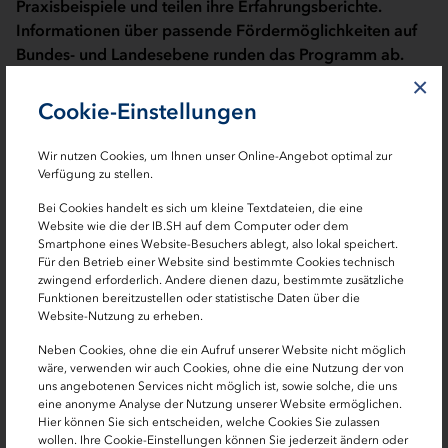
Praxisbeispiele und teilen ihre Erfahrungsberichte.
Informationen über passende Fördermöglichkeiten auf
Bundes- und Landesebene runden das Programm ab.
×
PROGRAMM
Cookie-Einstellungen
10:00 Uhr
Wir nutzen Cookies, um Ihnen unser Online-Angebot optimal zur
Begrüßung
Verfügung zu stellen.
Reinhard Schnell
, IB.SH Energieagentur
Bei Cookies handelt es sich um kleine Textdateien, die eine
Website wie die der IB.SH auf dem Computer oder dem
10:05 Uhr
Smartphone eines Website-Besuchers ablegt, also lokal speichert.
Impuls 1: Digitalisierung als zentraler Hebel für mehr
Für den Betrieb einer Website sind bestimmte Cookies technisch
zwingend erforderlich. Andere dienen dazu, bestimmte zusätzliche
Energieeffizienz im Gebäudesektor
Funktionen bereitzustellen oder statistische Daten über die
Cora Hinze,
dena-Kompetenzzentrum für
Website-Nutzung zu erheben.
Energieeffizienz durch Digitalisierung
Neben Cookies, ohne die ein Aufruf unserer Website nicht möglich
wäre, verwenden wir auch Cookies, ohne die eine Nutzung der von
10:15 Uhr
uns angebotenen Services nicht möglich ist, sowie solche, die uns
Praxisbeispiel 1: Energieverbräuche sichtbar machen:
eine anonyme Analyse der Nutzung unserer Website ermöglichen.
Schneller Einstieg in die Fernauslesung
Hier können Sie sich entscheiden, welche Cookies Sie zulassen
wollen. Ihre Cookie-Einstellungen können Sie jederzeit ändern oder
Torsten Lohse,
Stadtwerke Lübeck Digital GmbH