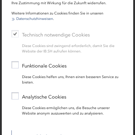
Ihre Zustimmung mit Wirkung für die Zukunft widerrufen.
10:30 Uhr
Weitere Informationen zu Cookies finden Sie in unseren
Impuls 2: Serielles Sanieren als Tempomacher für die
Datenschutzhinweisen
.
Wärmewende im Bestand
Cristiana Pereira
, dena-Kompetenzzentrum Serielles
Technisch notwendige Cookies
Sanieren
Diese Cookies sind zwingend erforderlich, damit Sie die
10:40 Uhr
Website der IB.SH aufrufen können.
Praxisbeispiel 2: Serielle Sanierung in der
Funktionale Cookies
Schönböckener Straße in Lübeck
Stefan Kofeldt,
Grundstücks-Gesellschaft TRAVE mbH
Diese Cookies helfen uns, Ihnen einen besseren Service zu
bieten.
10:55 Uhr
Impuls 3: Energiespar-Contracting als attraktives
Analytische Cookies
Finanzierungsinstrument für Kommunen
Peggy Gneist
, dena-Kompetenzzentrum Contracting
Diese Cookies ermöglichen uns, die Besuche unserer
Website anonym auszuwerten und zu analysieren.
11:05 Uhr
Praxisbeispiel 3: Innerstädtisches Contracting der
Landeshauptstadt Kiel