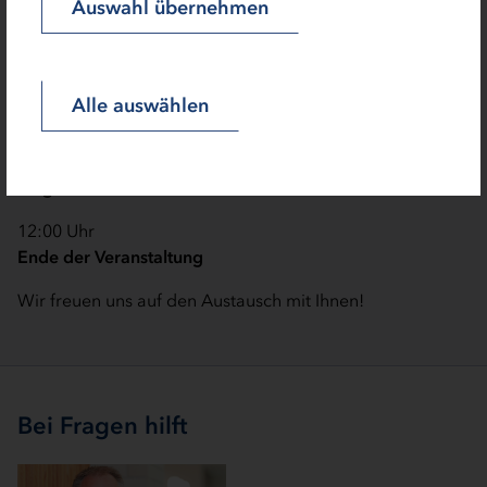
Auswahl übernehmen
Carina Knebel
, Landeshauptstadt Kiel
11:20 Uhr
Fördermöglichkeiten auf Bundes- und Landesebene
Alle auswählen
Reinhard Schnell
, IB.SH Energieagentur
11:30 Uhr
Fragen aus dem Publikum
12:00 Uhr
Ende der Veranstaltung
Wir freuen uns auf den Austausch mit Ihnen!
Bei Fragen hilft