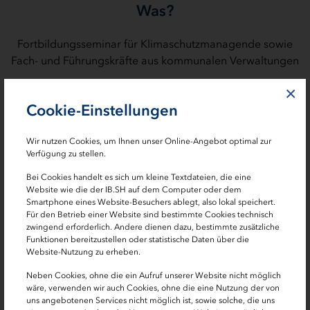
Was?
Fortbildungsseminar für Klimaschutzmanagende sowie
Fach- und Führungskräfte aus kommunalen Verwaltungen
Wann?
×
Cookie-Einstellungen
28.09.2026, 10:00 Uhr - 05.10.2026, 16:00 Uhr
Wir nutzen Cookies, um Ihnen unser Online-Angebot optimal zur
Wo?
Verfügung zu stellen.
Bei Cookies handelt es sich um kleine Textdateien, die eine
KOMMA - Kompetenzzentrum für Verwaltung-
Website wie die der IB.SH auf dem Computer oder dem
Management, Heintzestraße 13, 24582 Bordesholm
Smartphone eines Website-Besuchers ablegt, also lokal speichert.
Für den Betrieb einer Website sind bestimmte Cookies technisch
zwingend erforderlich. Andere dienen dazu, bestimmte zusätzliche
Funktionen bereitzustellen oder statistische Daten über die
Website-Nutzung zu erheben.
Neben Cookies, ohne die ein Aufruf unserer Website nicht möglich
Kommunales Klimaschutzmanagement in Schleswig-
wäre, verwenden wir auch Cookies, ohne die eine Nutzung der von
Holstein – Strategien, Strukturen, Umsetzung
uns angebotenen Services nicht möglich ist, sowie solche, die uns