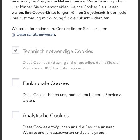
eine anonyme Analyse der Nutzung unserer Website ermöglichen.
Hier können Sie sich entscheiden, welche Cookies Sie zulassen
Klimaschutz ist eine der zentralen Aufgaben unserer Zeit
wollen. Ihre Cookie-Einstellungen können Sie jederzeit ändern oder
– und Kommunen spielen dabei eine Schlüsselrolle.
Ihre Zustimmung mit Wirkung für die Zukunft widerrufen.
Dieses Seminar ist ein Angebot der Energie- und
Weitere Informationen zu Cookies finden Sie in unseren
Klimaschutzinitiative Schleswig-Holstein (EKI). Es
Datenschutzhinweisen
.
vermittelt praxisnah, wie rechtliche Vorgaben,
Förderprogramme und Verwaltungsprozesse
Technisch notwendige Cookies
ineinandergreifen müssen, damit Klimaschutz in der
Kommune effizient geplant, finanziert und umgesetzt
Diese Cookies sind zwingend erforderlich, damit Sie die
werden kann. Im Mittelpunkt steht die Frage, wie
Website der IB.SH aufrufen können.
Maßnahmen zielgerichtet entwickelt und dauerhaft
Funktionale Cookies
verankert werden können – die verwaltungsinternen
Prozesse und die Rolle des Klimaschutzmanagements
Diese Cookies helfen uns, Ihnen einen besseren Service zu
stets im Blick.
bieten.
Alle weitere Informationen können dem
Flyer
Analytische Cookies
entnommen werden.
Diese Cookies ermöglichen uns, die Besuche unserer
Zur Anmeldung
Website anonym auszuwerten und zu analysieren.